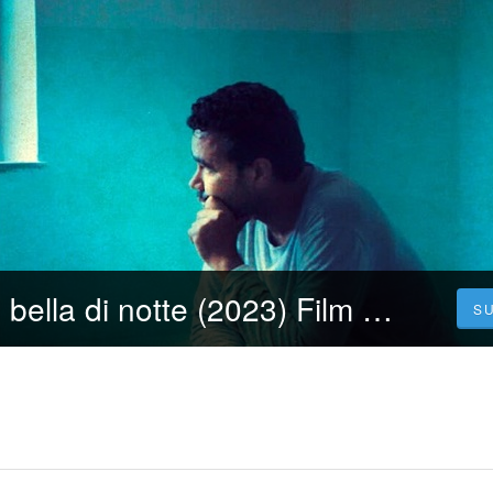
CB01 Trieste è bella di notte (2023) Film Streaming ITA in Alta Definizione
S